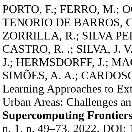
PORTO, F.; FERRO, M.; 
TENORIO DE BARROS, C. 
ZORRILLA, R.; SILVA PE
CASTRO, R. .; SILVA, J. 
J.; HERMSDORFF, J.; MA
SIMÕES, A. A.; CARDOSO,
Learning Approaches to Ext
Urban Areas: Challenges and
Supercomputing Frontiers
n. 1, p. 49–73, 2022. DOI: